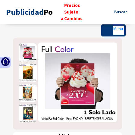
..
Precios
Publicidad
Po
..
..
Sujeto
...
Buscar
.
a Cambios
..
Menú