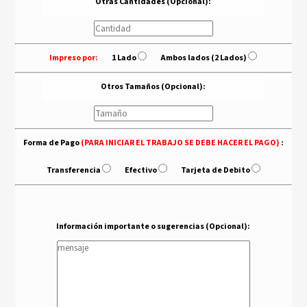
Otras Cantidades (Opcional):
Impreso por:
- - -
1 Lado
- - -
Ambos lados (2 Lados)
Otros Tamaños (Opcional):
Forma de Pago
(PARA INICIAR EL TRABAJO SE DEBE HACER EL PAGO)
:
Transferencia
- - -
Efectivo
- - -
Tarjeta de Debito
Información importante o sugerencias (Opcional):