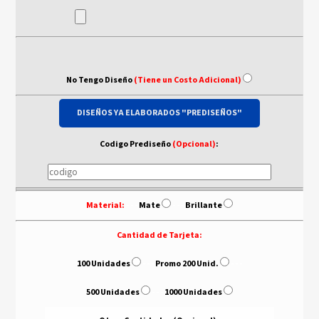
No Tengo Diseño
(Tiene un Costo Adicional)
DISEÑOS YA ELABORADOS "PREDISEÑOS"
Codigo Prediseño
(Opcional)
:
Material:
- - -
Mate
- - -
Brillante
Cantidad de Tarjeta:
100 Unidades
- - -
Promo 200 Unid.
- - -
500 Unidades
- - -
1000 Unidades