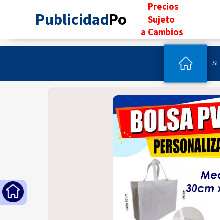
..
Precios
Publicidad
Po
..
..
Sujeto
...
a Cambios
..
SE