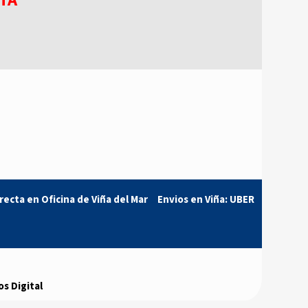
TA
S
recta en Oficina de Viña del Mar
..
Envios en Viña: UBER
s Digital