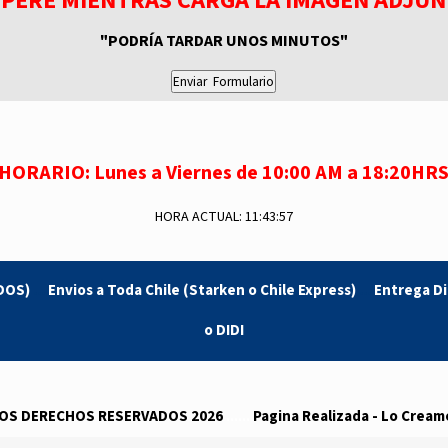
SPERE MIENTRAS CARGA LA IMAGEN ADJUN
"PODRÍA TARDAR UNOS MINUTOS"
HORARIO: Lunes a Viernes de 10:00 AM a 18:20HR
HORA ACTUAL: 11:43:57
ADOS)
...
Envios a Toda Chile
(Starken o Chile Express)
...
Entrega Di
o DIDI
OS DERECHOS RESERVADOS
2026
...
...
Pagina Realizada - Lo Creamo