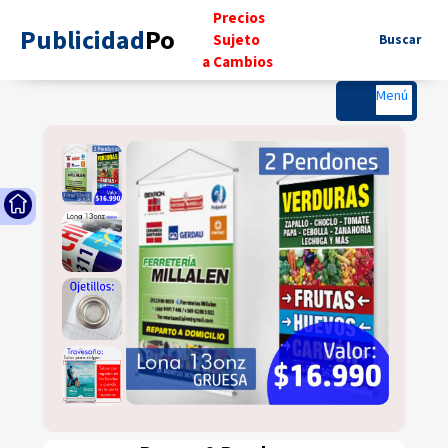
..
Precios
Publicidad
Po
..
..
Sujeto
...
Buscar
.
a Cambios
..
Menú