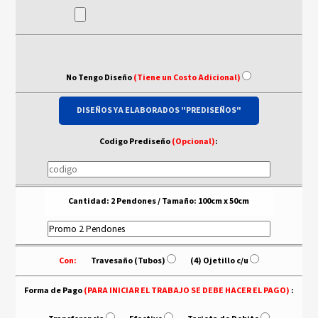
No Tengo Diseño
(Tiene un Costo Adicional)
DISEÑOS YA ELABORADOS "PREDISEÑOS"
Codigo Prediseño
(Opcional)
:
Cantidad: 2 Pendones / Tamaño: 100cm x 50cm
Con:
- - -
Travesaño (Tubos)
- - -
(4) Ojetillo c/u
Forma de Pago
(PARA INICIAR EL TRABAJO SE DEBE HACER EL PAGO)
: