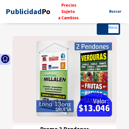
..
Precios
Publicidad
Po
..
..
Sujeto
...
Buscar
.
a Cambios
..
Menú