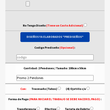
No Tengo Diseño
(Tiene un Costo Adicional)
DISEÑOS YA ELABORADOS "PREDISEÑOS"
Codigo Prediseño
(Opcional)
:
Cantidad: 2 Pendones / Tamaño: 100cm x 50cm
Con:
- - -
Travesaño (Tubos)
- - -
(4) Ojetillo c/u
Forma de Pago
(PARA INICIAR EL TRABAJO SE DEBE HACER EL PAGO)
:
Transferencia
- - -
Efectivo
- - -
Tarjeta de Debito