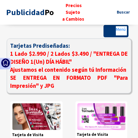
..
Precios
Publicidad
Po
..
..
Sujeto
...
Buscar
.
a Cambios
..
Menú
Tarjetas Prediseñadas:
1 Lado $2.990 / 2 Lados $3.490 / "ENTREGA DE
DISEÑO 1(Un) DÍA HÁBIL"
Ajustamos el contenido según tú Información
SE ENTREGA EN FORMATO PDF "Para
Impresión" y JPG
Tarjeta de Visita
Tarjeta de Visita